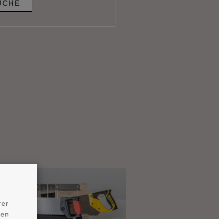
UCHE
rer
ten