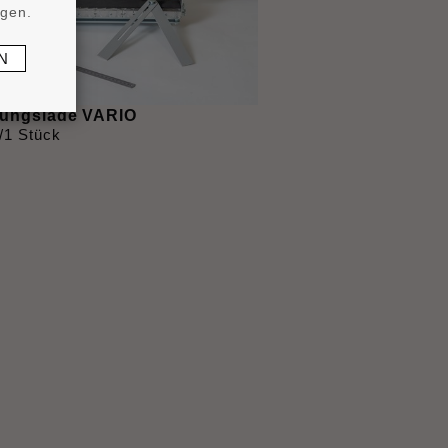
ngen.
N
ungslade VARIO
/1 Stück