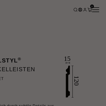
0
®
LSTYL
KELLEISTEN
ET
)
ch durch subtile Details aus,