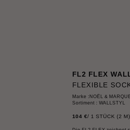
FL2 FLEX WAL
FLEXIBLE SOC
Marke :
NOËL & MARQU
Sortiment : WALLSTYL
104
€
/ 1 STÜCK (2 M
Die FL2 FLEX zeichnet si