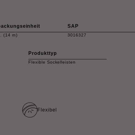
packungseinheit
SAP
k. (14 m)
3016327
Produkttyp
Flexible Sockelleisten
Flexibel