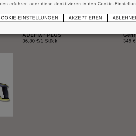
ies erfahren oder diese deaktivieren in den Cookie-Einstellu
COOKIE-EINSTELLUNGEN
AKZEPTIEREN
ABLEHNE
®
ADEFIX
PLUS
Gehr
36
,
80
€
/1 Stück
349
€