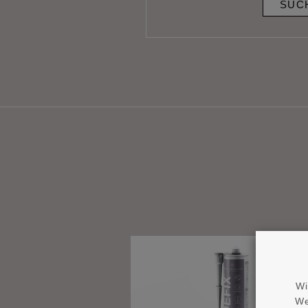
SUC
Wi
We