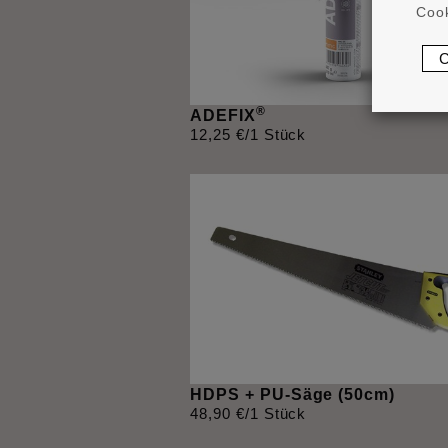
Cook
®
ADEFIX
12
,
25
€
/1 Stück
HDPS + PU-Säge (50cm)
48
,
90
€
/1 Stück