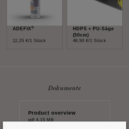
®
ADEFIX
HDPS + PU-Säge
(50cm)
12
,
25
€
/1 Stück
48
,
90
€
/1 Stück
Dokumente
Product overview
pdf
4,15 MB