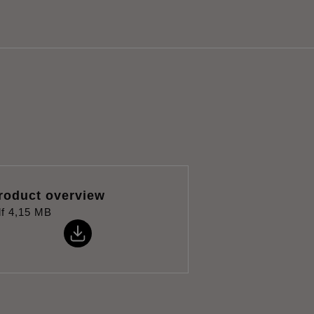
roduct overview
f
4,15 MB