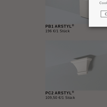
Cook
®
PB1 ARSTYL
196
€
/1 Stück
®
PC2 ARSTYL
109
,
50
€
/1 Stück