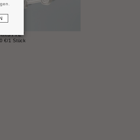
ngen.
N
®
 ARSTYL
0
€
/1 Stück