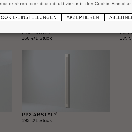
ies erfahren oder diese deaktivieren in den Cookie-Einstellu
COOKIE-EINSTELLUNGEN
AKZEPTIEREN
ABLEHNE
®
PB2 ARSTYL
PC1
168
€
/1 Stück
189
,
5
®
PP2 ARSTYL
192
€
/1 Stück