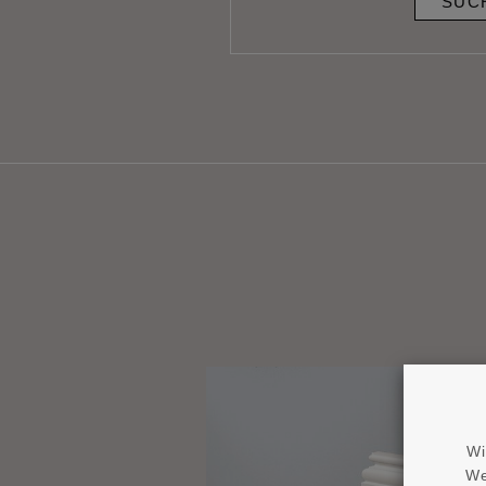
SUC
Wi
We