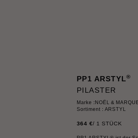
®
PP1 ARSTYL
PILASTER
Marke :
NOËL & MARQU
Sortiment : ARSTYL
364
€
/ 1 STÜCK
PP1 ARSTYL® ist der Sch