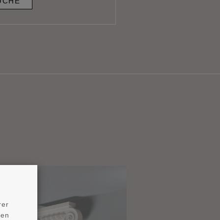
UCHE
rer
ten