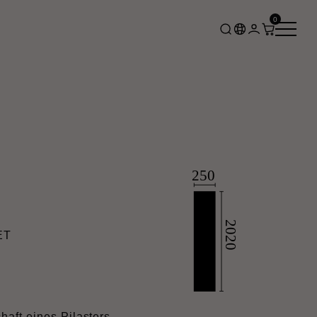
0
ET
aft eines Pilasters.