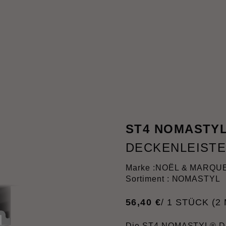
ST4 NOMASTY
DECKENLEIST
Marke :
NOËL & MARQU
Sortiment : NOMASTYL
56
,
40
€
/ 1 STÜCK (2 
Die ST4 NOMASTYL® Deck