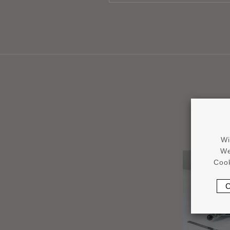
Wi
We
Cook