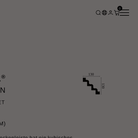
0
®
L
EN
ET
M)
enleiste hat ein kubisches,