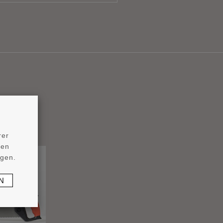
rer
ten
ngen.
N