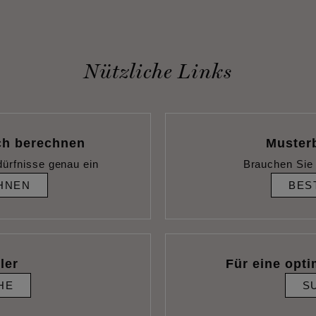
Nützliche Links
ch berechnen
Muster
dürfnisse genau ein
Brauchen Sie 
HNEN
BES
ler
Für eine opti
HE
S