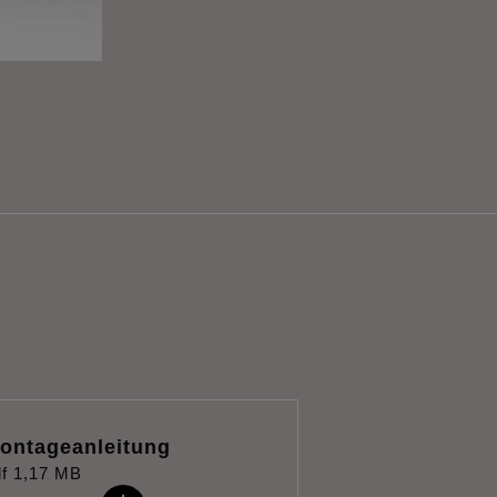
ontageanleitung
f
1,17 MB