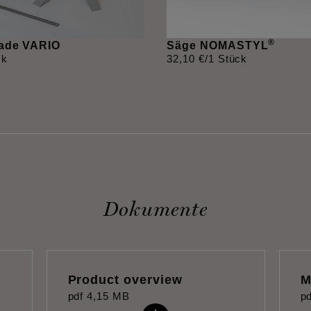
®
ade VARIO
Säge NOMASTYL
ck
32
,
10
€
/1 Stück
Dokumente
Product overview
M
pdf
4,15 MB
pd