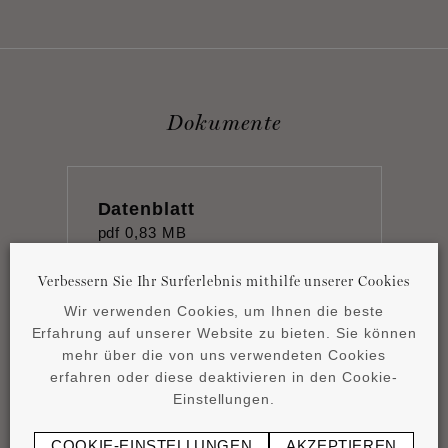
Dokumente
Datenblatt
pdf
0,83 MB
Verbessern Sie Ihr Surferlebnis mithilfe unserer Cookies
Wir verwenden Cookies, um Ihnen die beste
Erfahrung auf unserer Website zu bieten. Sie können
mehr über die von uns verwendeten Cookies
erfahren oder diese deaktivieren in den Cookie-
Montageanleitung
Einstellungen.
pdf
0,42 MB
COOKIE-EINSTELLUNGEN
AKZEPTIEREN