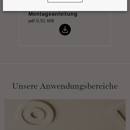
Montageanleitung
pdf
0,51 MB
Unsere Anwendungsbereiche