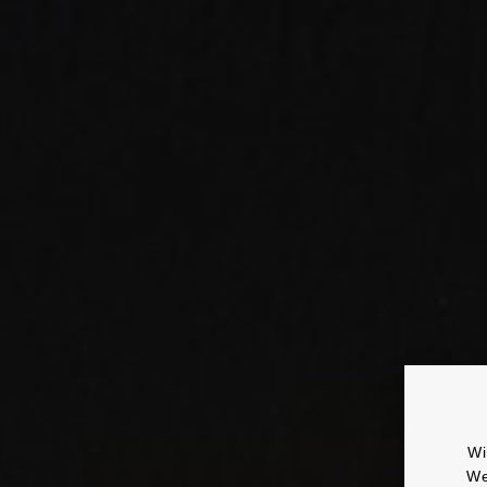
Wi
We