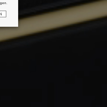
ngen.
N