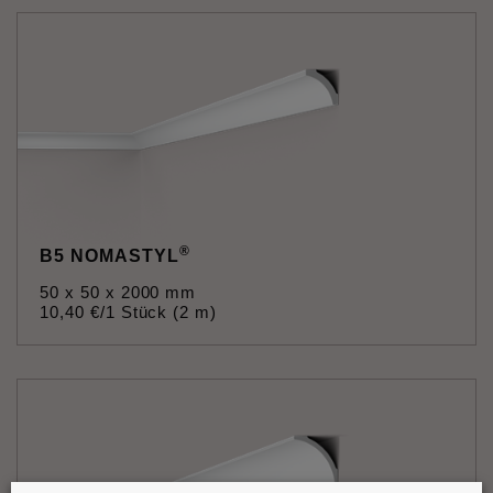
®
B5 NOMASTYL
50 x 50 x 2000 mm
10
,
40
€
/1 Stück (2 m)