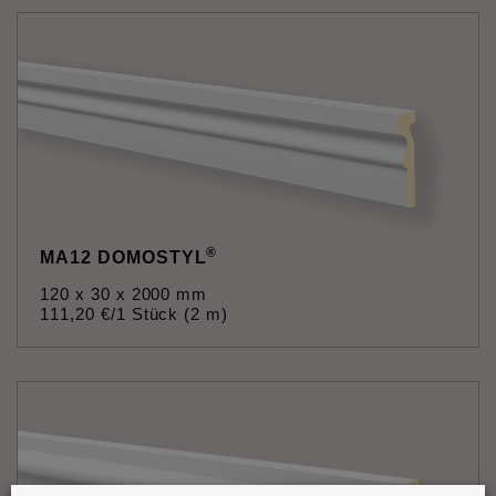
®
MA12 DOMOSTYL
120 x 30 x 2000 mm
111
,
20
€
/1 Stück (2 m)