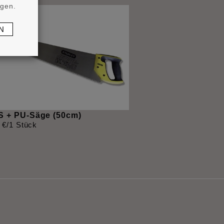
ngen.
N
 + PU-Säge (50cm)
€
/1 Stück