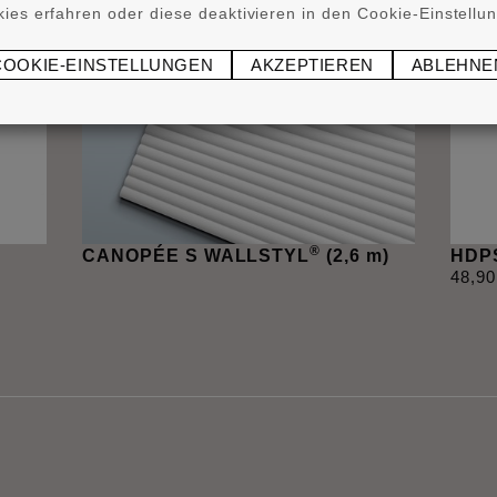
ies erfahren oder diese deaktivieren in den Cookie-Einstellu
COOKIE-EINSTELLUNGEN
AKZEPTIEREN
ABLEHNE
®
CANOPÉE S WALLSTYL
(2,6 m)
HDPS
48
,
90