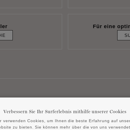
ler
Für eine opti
HE
S
Verwandte Produkte
Verbessern Sie Ihr Surferlebnis mithilfe unserer Cookies
r verwenden Cookies, um Ihnen die beste Erfahrung auf unse
bsite zu bieten. Sie können mehr über die von uns verwende