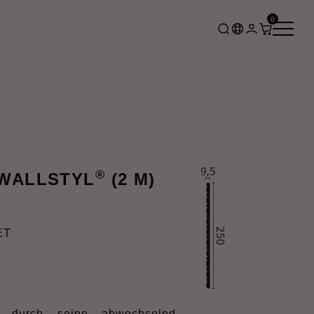
0
®
 WALLSTYL
(2 M)
ET
durch seine abwechselnd