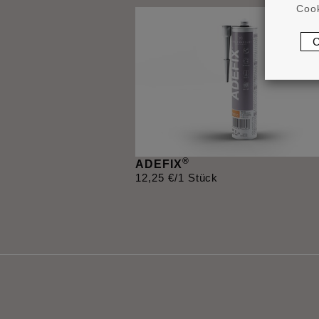
Cook
®
ADEFIX
12
,
25
€
/1 Stück