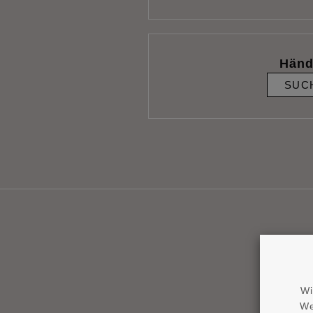
Händ
SUC
Wi
We