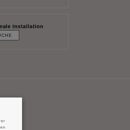
male Installation
UCHE
rer
ten