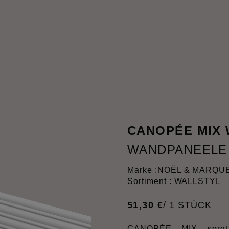
CANOPÉE MIX
WANDPANEELE
Marke :
NOËL & MARQU
Sortiment : WALLSTYL
51
,
30
€
/ 1 STÜCK
CANOPÉE MIX sorgt 