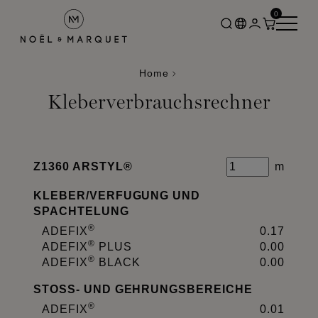
0
Home
Kleberverbrauchsrechner
Z1360 ARSTYL®
m
KLEBER
/
VERFUGUNG UND
SPACHTELUNG
®
ADEFIX
0.17
®
ADEFIX
PLUS
0.00
®
ADEFIX
BLACK
0.00
STOSS- UND GEHRUNGSBEREICHE
®
ADEFIX
0.01