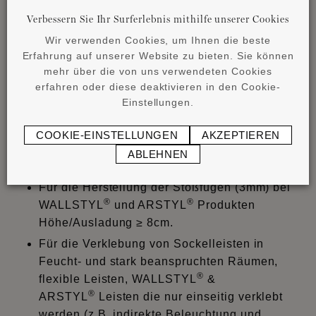
Verbessern Sie Ihr Surferlebnis mithilfe unserer Cookies
Wichtiger Hinweis:
Der Kleberverbrauch ist
Wir verwenden Cookies, um Ihnen die beste
abhängig vom Format der Leiste und der
Erfahrung auf unserer Website zu bieten. Sie können
Beschaffenheit des Untergrundes. Genaue
mehr über die von uns verwendeten Cookies
Klebermenge durch Probeauftrag am Objekt
erfahren oder diese deaktivieren in den Cookie-
ermitteln. Bitte immer Datenblatt und die
Einstellungen.
Verarbeitungsanleitung entsprechend unserem
Handbuch beachten.
COOKIE-EINSTELLUNGEN
AKZEPTIEREN
ABLEHNEN
®
ADEFIX
PLUS
:
Für die Herstellung der Stoßfugen (3mm) bei
®
®
WALLSTYL
und ARSTYL
Produkten
Höhe/Ausladung ≥ 8cm.
Für die Verklebung von Sockelleisten in
Feucht- und stark beanspruchten Räumen,
®
flexible Leisten, WALLSTYL
&
®
ARSTYL
Leisten die nur einseitig verklebt
werden (z.B. indirekte Beleuchtung und