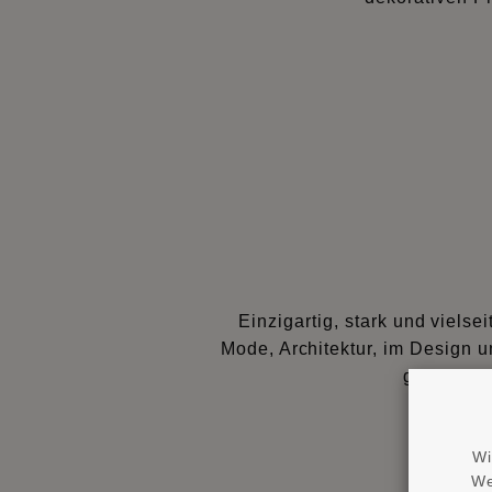
Einzigartig, stark und vielse
Mode, Architektur, im Design u
gleichzei
Wi
We