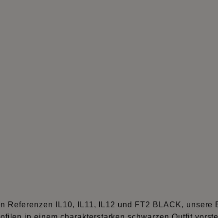
den Referenzen IL10, IL11, IL12 und FT2 BLACK, unsere
ofilen in einem charakterstarken schwarzen Outfit vorste