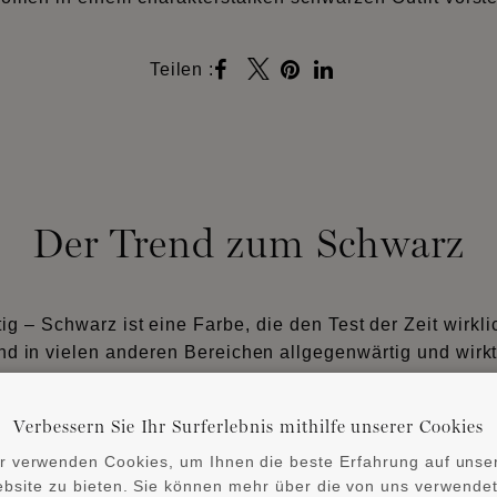
Teilen :
Der Trend zum Schwarz
itig – Schwarz ist eine Farbe, die den Test der Zeit wirkli
nd in vielen anderen Bereichen allgegenwärtig und wirkt 
tig jedem Objekt einen Hauch von Eleganz und Raffinesse
Verbessern Sie Ihr Surferlebnis mithilfe unserer Cookies
r verwenden Cookies, um Ihnen die beste Erfahrung auf unse
ENTDECKEN SIE DIE PRODUKTE
bsite zu bieten. Sie können mehr über die von uns verwende