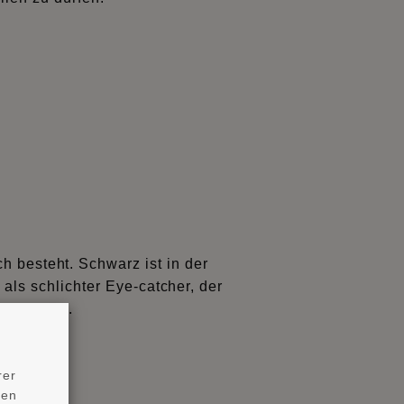
ch besteht. Schwarz ist in der
als schlichter Eye-catcher, der
 verleiht.
rer
ten